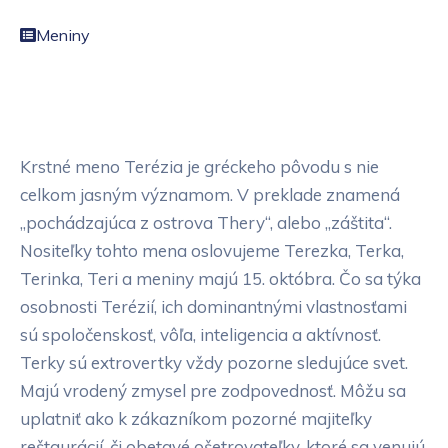
Meniny
Krstné meno Terézia je gréckeho pôvodu s nie
celkom jasným významom. V preklade znamená
„pochádzajúca z ostrova Thery“, alebo „záštita“.
Nositeľky tohto mena oslovujeme Terezka, Terka,
Terinka, Teri a meniny majú 15. októbra. Čo sa týka
osobnosti Terézií, ich dominantnými vlastnosťami
sú spoločenskosť, vôľa, inteligencia a aktívnosť.
Terky sú extrovertky vždy pozorne sledujúce svet.
Majú vrodený zmysel pre zodpovednosť. Môžu sa
uplatniť ako k zákazníkom pozorné majiteľky
reštaurácií, či obetavé ošetrovateľky, ktoré sa venujú