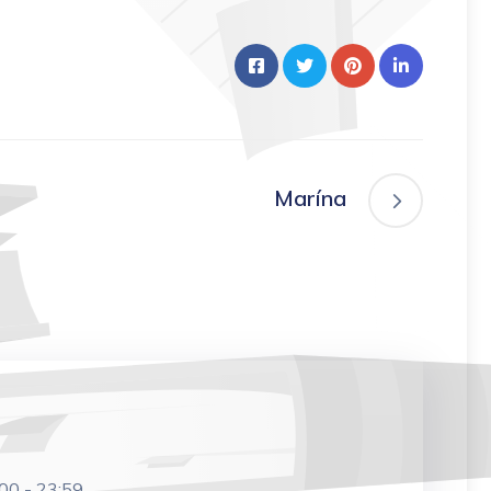
Marína
:00
-
23:59