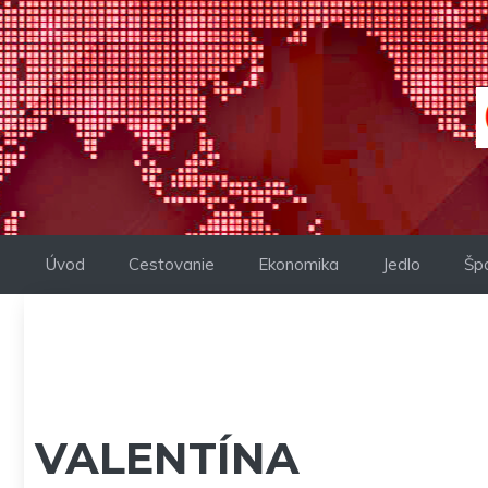
Preskočiť
na
obsah
Úvod
Cestovanie
Ekonomika
Jedlo
Šp
VALENTÍNA