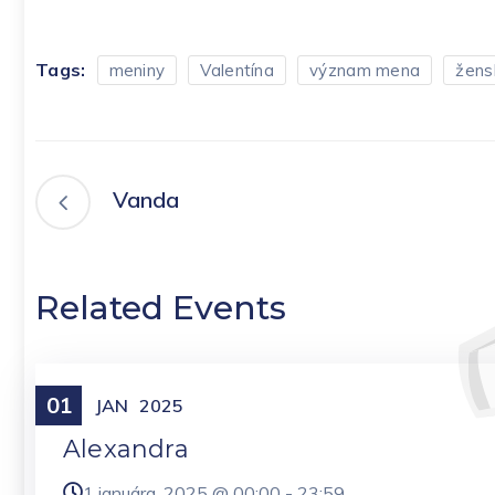
Tags:
meniny
Valentína
význam mena
žens
Vanda
Related Events
01
Meniny
JAN
2025
Alexandra
1 januára, 2025 @
00:00
-
23:59