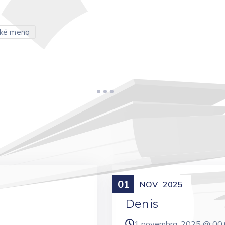
ké meno
01
Meniny
NOV
2025
Denis
1 novembra, 2025 @
00