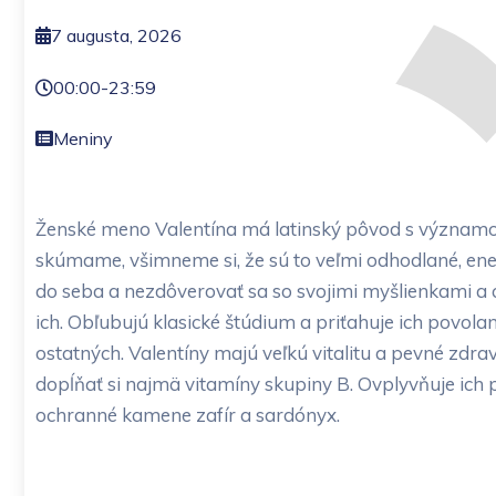
7 augusta, 2026
00:00
-
23:59
Meniny
Ženské meno Valentína má latinský pôvod s významom 
skúmame, všimneme si, že sú to veľmi odhodlané, ener
do seba a nezdôverovať sa so svojimi myšlienkami a 
ich. Obľubujú klasické štúdium a priťahuje ich povol
ostatných. Valentíny majú veľkú vitalitu a pevné zdra
dopĺňať si najmä vitamíny skupiny B. Ovplyvňuje ich p
ochranné kamene zafír a sardónyx.