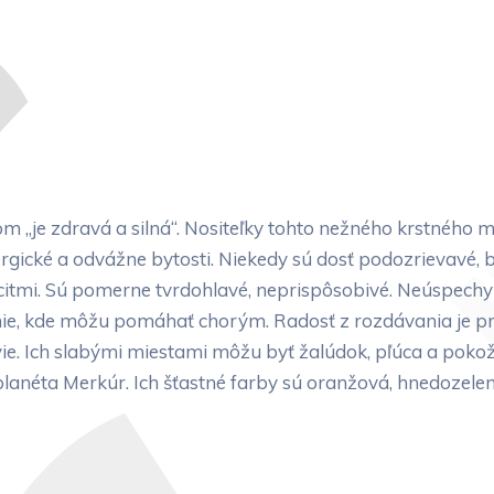
„je zdravá a silná“. Nositeľky tohto nežného krstného me
gické a odvážne bytosti. Niekedy sú dosť podozrievavé, ba
citmi. Sú pomerne tvrdohlavé, neprispôsobivé. Neúspechy 
anie, kde môžu pomáhať chorým. Radosť z rozdávania je pre
vie. Ich slabými miestami môžu byť žalúdok, pľúca a pokožk
lanéta Merkúr. Ich šťastné farby sú oranžová, hnedozelená