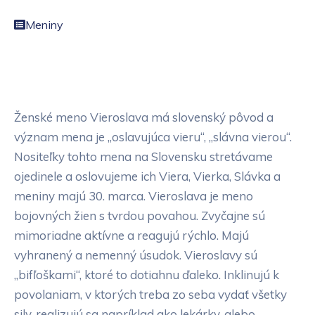
Meniny
Ženské meno Vieroslava má slovenský pôvod a
význam mena je „oslavujúca vieru“, „slávna vierou“.
Nositeľky tohto mena na Slovensku stretávame
ojedinele a oslovujeme ich Viera, Vierka, Slávka a
meniny majú 30. marca. Vieroslava je meno
bojovných žien s tvrdou povahou. Zvyčajne sú
mimoriadne aktívne a reagujú rýchlo. Majú
vyhranený a nemenný úsudok. Vieroslavy sú
„bifľoškami“, ktoré to dotiahnu ďaleko. Inklinujú k
povolaniam, v ktorých treba zo seba vydať všetky
sily, realizujú sa napríklad ako lekárky, alebo