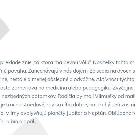
klade znie „tá ktorá má pevnú vôľu“. Nositeľky tohto me
eľnú povahu. Zanechávajú v nás dojem, že sedia na dvoch
né, nestále a menej dôsledné a odvážne. Aktívnosť týchto 
a často zameriava na medicínu alebo pedagogiku. Zvyčajn
ich nezbedných potomkov. Rodičia by mali Vilmušky od ma
je trochu striedavé, raz sa cítia dobre, na druhý deň zas ni
ezo. Vilmy ovplyvňujú planéty Jupiter a Neptún. Obľúbené
, rubín a opál.