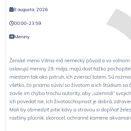
8 augusta, 2026
00:00
-
23:59
Meniny
Ženské meno Vilma má nemecký pôvod a vo voľnom pre
oslavujú meniny 29. mája, majú dosť ťažko pochopit
miestam tak ako pstruh, ich zvierací totem. Sú rozmar
všetko, čo priamo súvisí so životom a ich štúdium s
zavše im chýba trochu autority, aby „uzemnili“ svoj
ich povedať nie. Ich životaschopnosť je dobrá, zdravie 
Mali by obmedziť pitie kávy a stravou si dopĺňať žel
rastliny pľúcnik, skorocel, ochranné kamene akvamarín