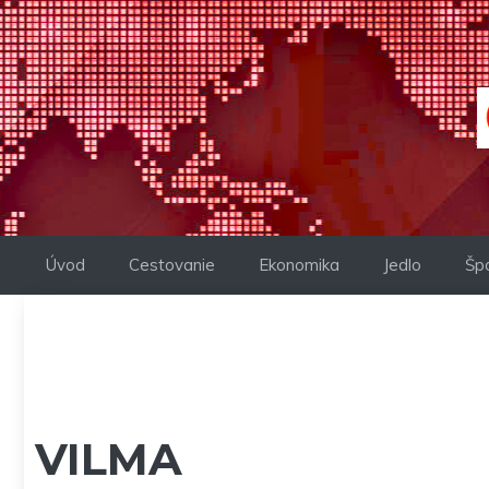
Preskočiť
na
obsah
Úvod
Cestovanie
Ekonomika
Jedlo
Šp
VILMA