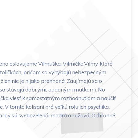
na oslovujeme Vilmuška, Vilmička.Vilmy, ktoré
 stoličkách, pričom sa vyhýbajú nebezpečným
žien nie je nijako prehnaná. Zaujímajú sa o
e sa stávajú dobrými, oddanými matkami. No
lička viesť k samostatným rozhodnutiam a naučiť
e. V tomto kolísaní hrá veľkú rolu ich psychika.
 farby sú svetlozelená, modrá a ružová. Ochranné