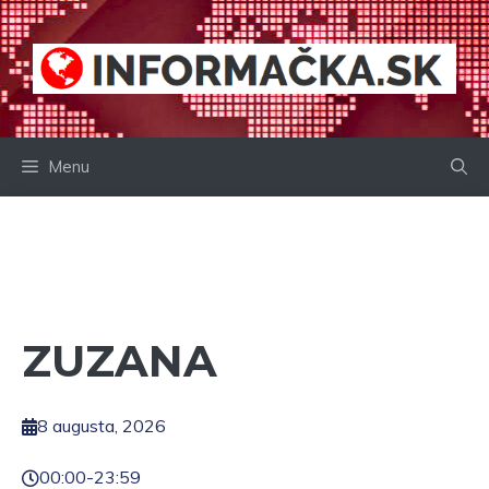
Preskočiť
na
obsah
Menu
ZUZANA
8 augusta, 2026
00:00
-
23:59