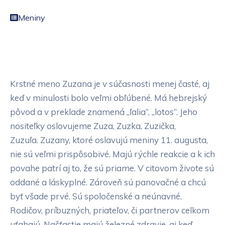
Meniny
Krstné meno Zuzana je v súčasnosti menej časté, aj
keď v minulosti bolo veľmi obľúbené. Má hebrejský
pôvod a v preklade znamená „ľalia“, „lotos“. Jeho
nositeľky oslovujeme Zuza, Zuzka, Zuzička,
Zuzuľa. Zuzany, ktoré oslavujú meniny 11. augusta,
nie sú veľmi prispôsobivé. Majú rýchle reakcie a k ich
povahe patrí aj to, že sú priame. V citovom živote sú
oddané a láskyplné. Zároveň sú panovačné a chcú
byť všade prvé. Sú spoločenské a neúnavné.
Rodičov, príbuzných, priateľov, či partnerov celkom
uťahajú. Našťastie majú železné zdravie, aj keď