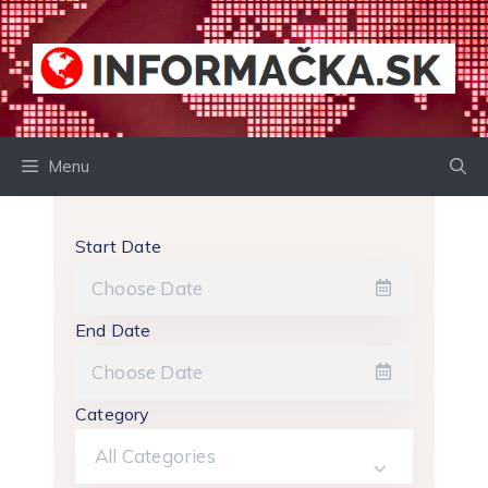
Preskočiť
na
obsah
Menu
Start Date
End Date
Category
All Categories