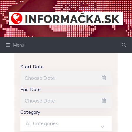
Preskočiť
na
obsah
Menu
Start Date
End Date
Category
All Categories