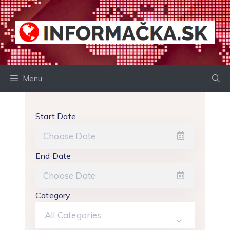
Preskočiť
na
obsah
Menu
Start Date
End Date
Category
All Categories