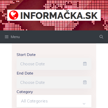
Preskočiť
na
obsah
Menu
Start Date
End Date
Category
All Categories