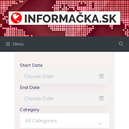
Preskočiť
na
obsah
Menu
Start Date
End Date
Category
All Categories