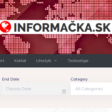
ort
Koktail
Lifestyle
Technológie
End Date
Category
All Categories