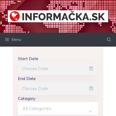
Preskočiť
na
obsah
Menu
Start Date
End Date
Category
All Categories