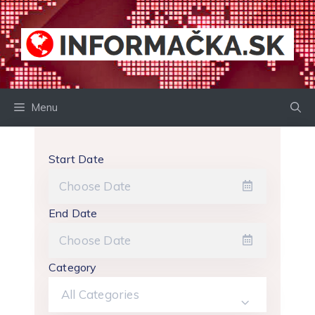
Preskočiť
na
obsah
Menu
Start Date
End Date
Category
All Categories