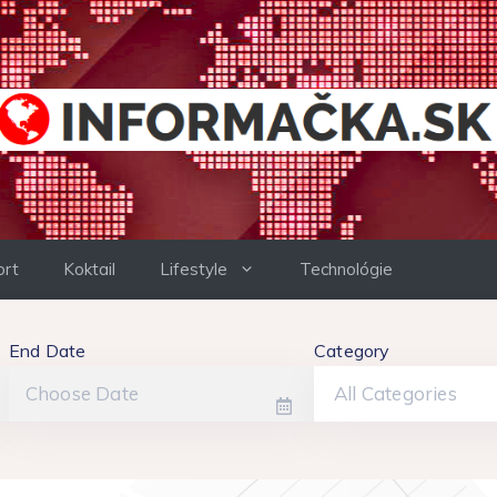
ort
Koktail
Lifestyle
Technológie
End Date
Category
All Categories