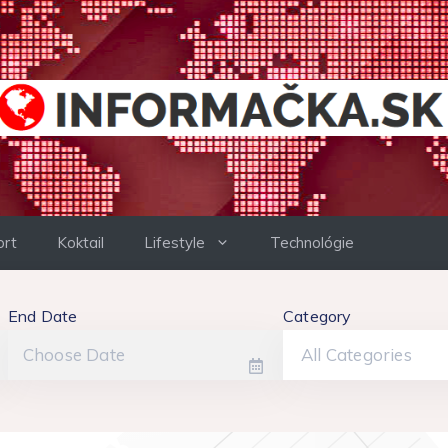
ort
Koktail
Lifestyle
Technológie
End Date
Category
All Categories