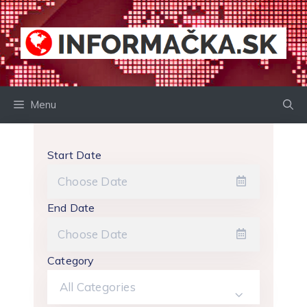
Preskočiť
na
obsah
Menu
Start Date
End Date
Category
All Categories