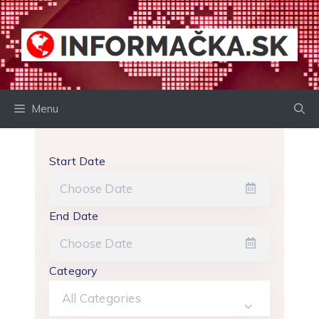
Preskočiť
na
obsah
Menu
Start Date
End Date
Category
All Categories