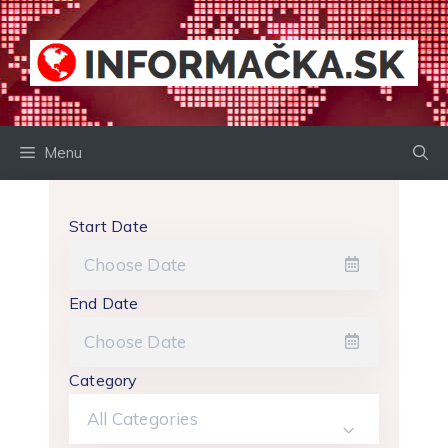
Preskočiť
na
obsah
Menu
Start Date
End Date
Category
All Categories