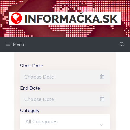
Preskočiť
na
obsah
Menu
Start Date
End Date
Category
All Categories