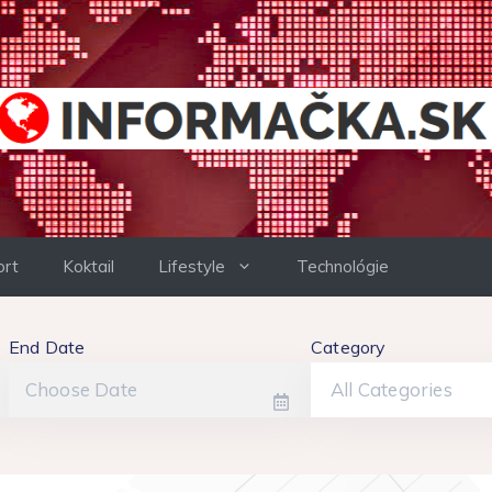
ort
Koktail
Lifestyle
Technológie
End Date
Category
All Categories