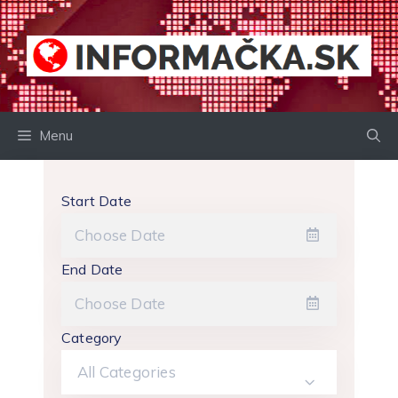
Preskočiť
na
obsah
Menu
Start Date
End Date
Category
All Categories