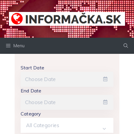
Preskočiť
na
obsah
Menu
Start Date
End Date
Category
All Categories