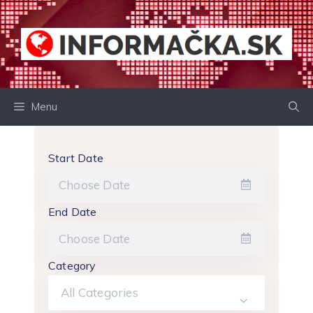
Preskočiť
na
obsah
Menu
Start Date
End Date
Category
All Categories