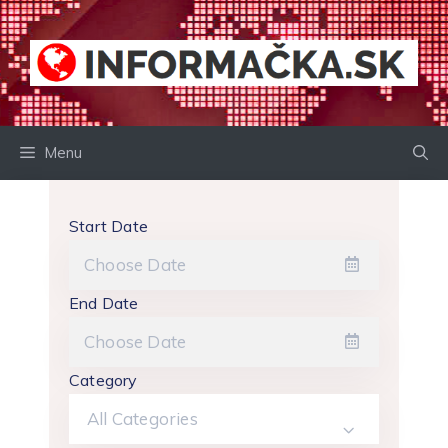
Preskočiť
na
obsah
Menu
Start Date
End Date
Category
All Categories