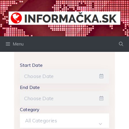
Preskočiť
na
obsah
Menu
Start Date
End Date
Category
All Categories