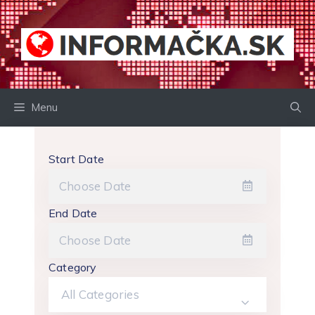
Preskočiť
na
obsah
Menu
Start Date
End Date
Category
All Categories