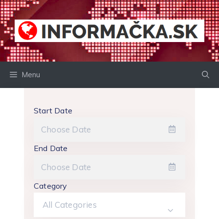
Preskočiť
na
obsah
Menu
Start Date
End Date
Category
All Categories