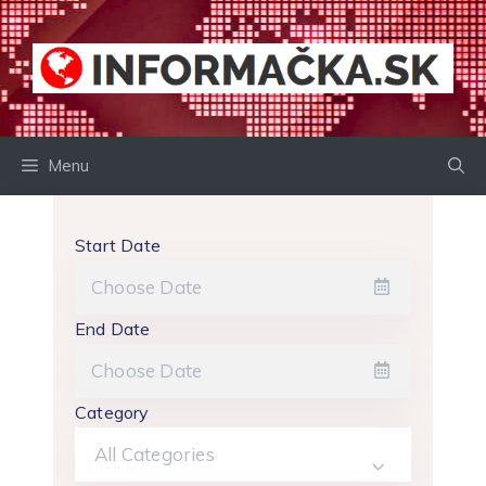
Preskočiť
na
obsah
Menu
Start Date
End Date
Category
All Categories