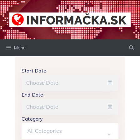
Preskočiť
na
obsah
Menu
Start Date
End Date
Category
All Categories