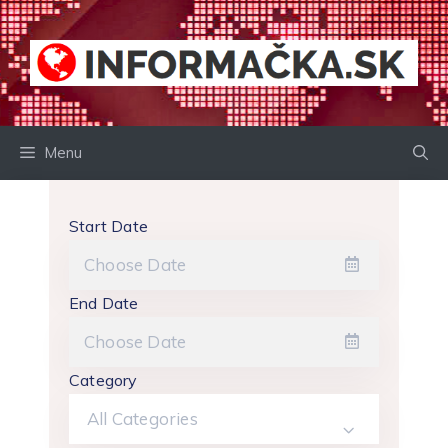
Preskočiť
na
obsah
Menu
Start Date
End Date
Category
All Categories