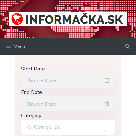
Preskočiť
na
obsah
Menu
Start Date
End Date
Category
All Categories