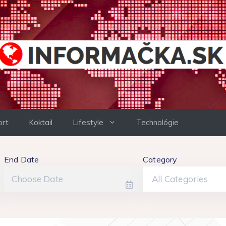
ort
Koktail
Lifestyle
Technológie
End Date
Category
All Categories