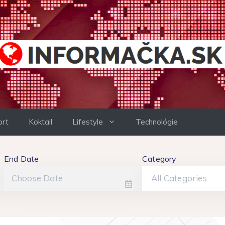
ort
Koktail
Lifestyle
Technológie
End Date
Category
All Categories