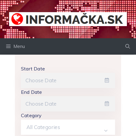
Preskočiť
na
obsah
Menu
Start Date
End Date
Category
All Categories