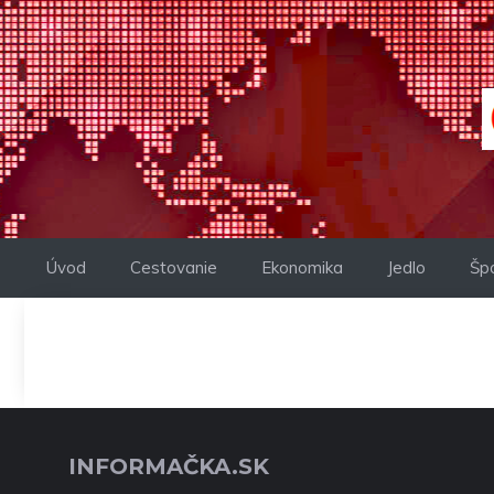
Preskočiť
na
obsah
Úvod
Cestovanie
Ekonomika
Jedlo
Šp
INFORMAČKA.SK