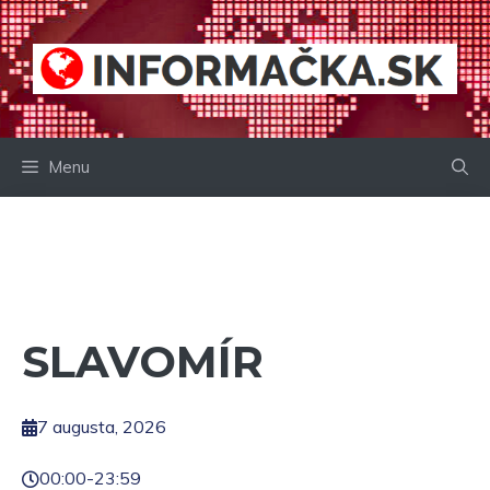
Preskočiť
na
obsah
Menu
SLAVOMÍR
7 augusta, 2026
00:00
-
23:59