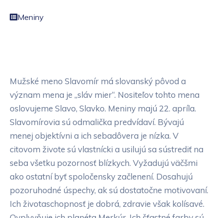
Meniny
Mužské meno Slavomír má slovanský pôvod a
význam mena je „sláv mier“. Nositeľov tohto mena
oslovujeme Slavo, Slavko. Meniny majú 22. apríla.
Slavomírovia sú odmalička predvídaví. Bývajú
menej objektívni a ich sebadôvera je nízka. V
citovom živote sú vlastnícki a usilujú sa sústrediť na
seba všetku pozornosť blízkych. Vyžadujú väčšmi
ako ostatní byť spoločensky začlenení. Dosahujú
pozoruhodné úspechy, ak sú dostatočne motivovaní.
Ich životaschopnosť je dobrá, zdravie však kolísavé.
Ovplyvňuje ich planéta Merkúr. Ich šťastné farby sú