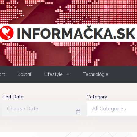
ort
Koktail
Lifestyle
Technológie
End Date
Category
All Categories