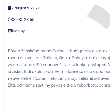
7 augusta, 2026
00:00
-
23:59
Meniny
Pôvod ženského mena Galina je buď grécky a v preklad
mena oslovujeme Galinka, Galka. Galiny, ktoré oslavu
zvierací totem. Sú neúnavné. Nie sú ľahko prístupné.
si získať ľudí okolo seba. Veľmi dobre sa cítia v spol
neuveriteľné šťastie. Tieto ženy majú železné zdravi
žltá, ochranné rastliny prvosienka a rebarbora, ochra