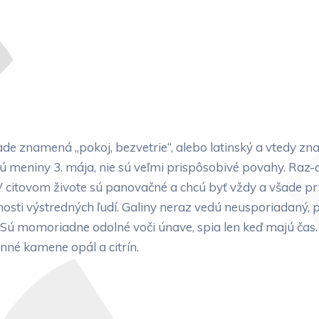
e znamená „pokoj, bezvetrie“, alebo latinský a vtedy zna
jú meniny 3. mája, nie sú veľmi prispôsobivé povahy. Raz-
 V citovom živote sú panovačné a chcú byť vždy a všade pr
očnosti výstredných ľudí. Galiny neraz vedú neusporiadaný, p
e. Sú momoriadne odolné voči únave, spia len keď majú čas
nné kamene opál a citrín.