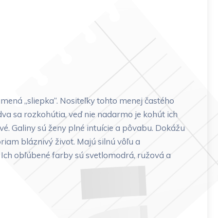
mená „sliepka“. Nositeľky tohto menej častého
dva sa rozkohútia, veď nie nadarmo je kohút ich
vé. Galiny sú ženy plné intuície a pôvabu. Dokážu
riam bláznivý život. Majú silnú vôľu a
. Ich obľúbené farby sú svetlomodrá, ružová a