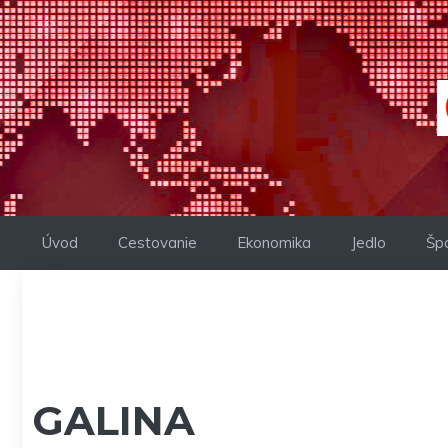
Preskočiť
na
obsah
Úvod
Cestovanie
Ekonomika
Jedlo
Šp
GALINA