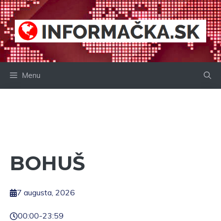
Preskočiť
na
obsah
Menu
BOHUŠ
7 augusta, 2026
00:00
-
23:59