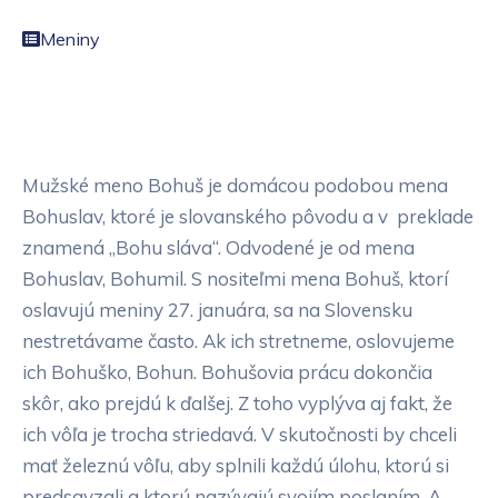
Meniny
Mužské meno Bohuš je domácou podobou mena
Bohuslav, ktoré je slovanského pôvodu a v preklade
znamená „Bohu sláva“. Odvodené je od mena
Bohuslav, Bohumil. S nositeľmi mena Bohuš, ktorí
oslavujú meniny 27. januára, sa na Slovensku
nestretávame často. Ak ich stretneme, oslovujeme
ich Bohuško, Bohun. Bohušovia prácu dokončia
skôr, ako prejdú k ďalšej. Z toho vyplýva aj fakt, že
ich vôľa je trocha striedavá. V skutočnosti by chceli
mať železnú vôľu, aby splnili každú úlohu, ktorú si
predsavzali a ktorú nazývajú svojím poslaním. A