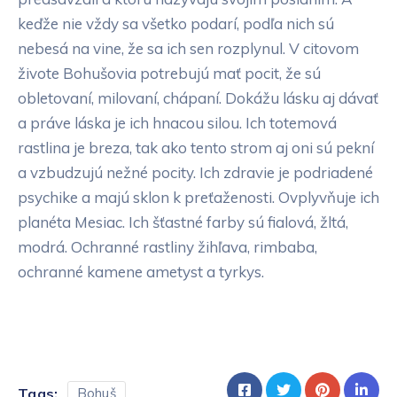
keďže nie vždy sa všetko podarí, podľa nich sú
nebesá na vine, že sa ich sen rozplynul. V citovom
živote Bohušovia potrebujú mať pocit, že sú
obletovaní, milovaní, chápaní. Dokážu lásku aj dávať
a práve láska je ich hnacou silou. Ich totemová
rastlina je breza, tak ako tento strom aj oni sú pekní
a vzbudzujú nežné pocity. Ich zdravie je podriadené
psychike a majú sklon k preťaženosti. Ovplyvňuje ich
planéta Mesiac. Ich šťastné farby sú fialová, žltá,
modrá. Ochranné rastliny žihľava, rimbaba,
ochranné kamene ametyst a tyrkys.
Tags:
Bohuš