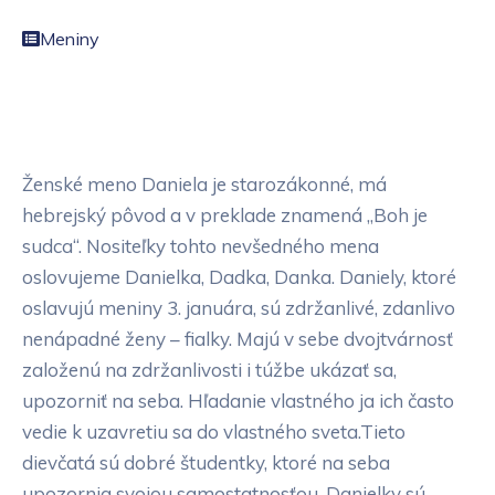
Meniny
Ženské meno Daniela je starozákonné, má
hebrejský pôvod a v preklade znamená „Boh je
sudca“. Nositeľky tohto nevšedného mena
oslovujeme Danielka, Dadka, Danka. Daniely, ktoré
oslavujú meniny 3. januára, sú zdržanlivé, zdanlivo
nenápadné ženy – fialky. Majú v sebe dvojtvárnosť
založenú na zdržanlivosti i túžbe ukázať sa,
upozorniť na seba. Hľadanie vlastného ja ich často
vedie k uzavretiu sa do vlastného sveta.Tieto
dievčatá sú dobré študentky, ktoré na seba
upozornia svojou samostatnosťou. Danielky sú