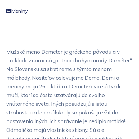
Meniny
Mužské meno Demeter je gréckeho pôvodu a v
preklade znamená „patriaci bohyni úrody Daméter“.
Na Slovensku sa stretneme s týmto menom
málokedy. Nositeľov oslovujeme Demo, Demi a
meniny majú 26. októbra. Demeterovia sú tvrdí
muži, ktorí sa často uzatvárajú do svojho
vnútorného sveta. Iných posudzujú s istou
strohosťou a len málokedy sa pokúšajú vžiť do
postavenia iných. Ich správanie je nediplomatické.
Odmalička majú vlastnícke sklony. Sú ale
disciplinovaní študenti, ktorí prevažne inklinujú k