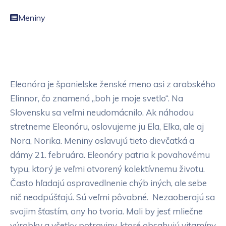
Meniny
Eleonóra je španielske ženské meno asi z arabského
Elinnor, čo znamená „boh je moje svetlo“. Na
Slovensku sa veľmi neudomácnilo. Ak náhodou
stretneme Eleonóru, oslovujeme ju Ela, Elka, ale aj
Nora, Norika. Meniny oslavujú tieto dievčatká a
dámy 21. februára. Eleonóry patria k povahovému
typu, ktorý je veľmi otvorený kolektívnemu životu.
Často hľadajú ospravedlnenie chýb iných, ale sebe
nič neodpúšťajú. Sú veľmi pôvabné. Nezaoberajú sa
svojim šťastím, ony ho tvoria. Mali by jesť mliečne
výrobky a všetky potraviny, ktoré obsahujú vitamíny