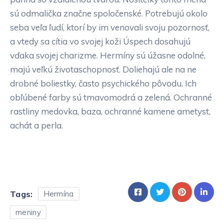
sú odmalička značne spoločenské. Potrebujú okolo
seba veľa ľudí, ktorí by im venovali svoju pozornosť,
a vtedy sa cítia vo svojej koži Úspech dosahujú
vďaka svojej charizme. Hermíny sú úžasne odolné,
majú veľkú životaschopnosť. Doliehajú ale na ne
drobné boliestky, často psychického pôvodu. Ich
obľúbené farby sú tmavomodrá a zelená. Ochranné
rastliny medovka, baza, ochranné kamene ametyst,
achát a perla.
Tags:
Hermína
meniny