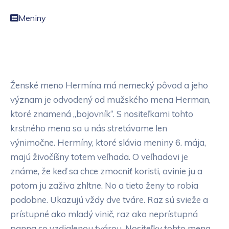
Meniny
Ženské meno Hermína má nemecký pôvod a jeho
význam je odvodený od mužského mena Herman,
ktoré znamená „bojovník“. S nositeľkami tohto
krstného mena sa u nás stretávame len
výnimočne. Hermíny, ktoré slávia meniny 6. mája,
majú živočíšny totem veľhada. O veľhadovi je
známe, že keď sa chce zmocniť koristi, ovinie ju a
potom ju zaživa zhltne. No a tieto ženy to robia
podobne. Ukazujú vždy dve tváre. Raz sú svieže a
prístupné ako mladý vinič, raz ako neprístupná
panna so vzdialenou tvárou. Nositeľky tohto mena