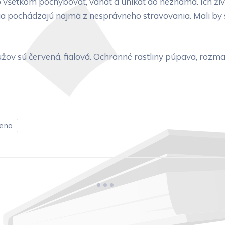
všetkom pochybovať, váhať a unikať do neznáma. Ich živo
ia pochádzajú najmä z nesprávneho stravovania. Mali by s
užov sú červená, fialová. Ochranné rastliny púpava, rozm
ena