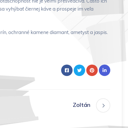
taschopnosť nie je veľmi presvedčivá. Často ich
a vyhýbať čiernej káve a prospeje im veľa
arín, ochranné kamene diamant, ametyst a jaspis.
Zoltán