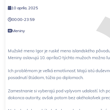
10 apríla, 2025
00:00
-
23:59
Meniny
Mužské meno Igor je ruské meno islandského pôvodu 
Meniny oslavujú 10. apríla.O týchto mužoch možno ľu
Ich problémom je veľká emotívnosť. Majú istú duševnú 
posadnutí štúdiom, túžia po diplomoch.
Zamestnanie si vyberajú pod vplyvom udalostí. Ich po
dokonca autority, avšak potom bez akéhokoľvek prech