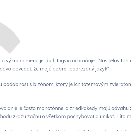
a význam mena je „boh Ingvio ochraňuje“. Nositeľov toht
dovo povedať, že majú dobre „podrezaný jazyk“.
podobnosť s bizónom, ktorý je ich totemovým zvieraťom. Vs
volanie je často monotónne, a zriedkakedy majú odvahu zm
odu zrazu začnú o všetkom pochybovať a unikať. Títo muži