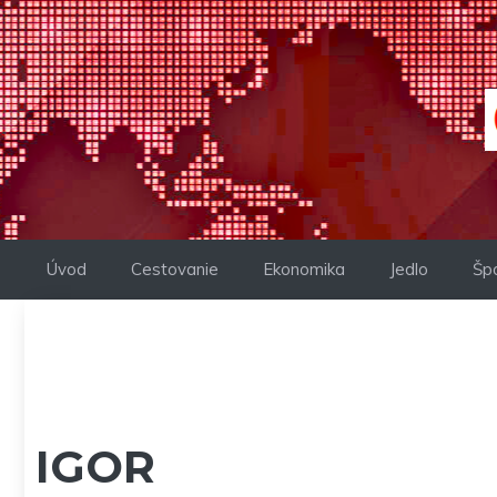
Preskočiť
na
obsah
Úvod
Cestovanie
Ekonomika
Jedlo
Šp
IGOR