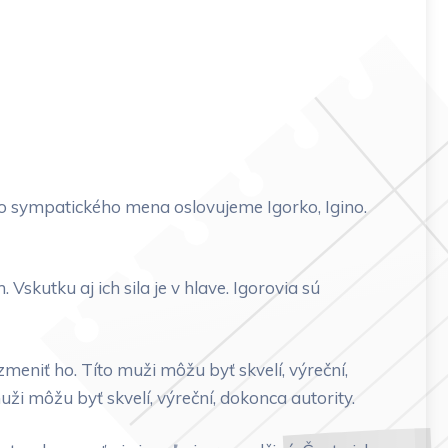
o sympatického mena oslovujeme Igorko, Igino.
kutku aj ich sila je v hlave. Igorovia sú
eniť ho. Títo muži môžu byť skvelí, výreční,
 môžu byť skvelí, výreční, dokonca autority.