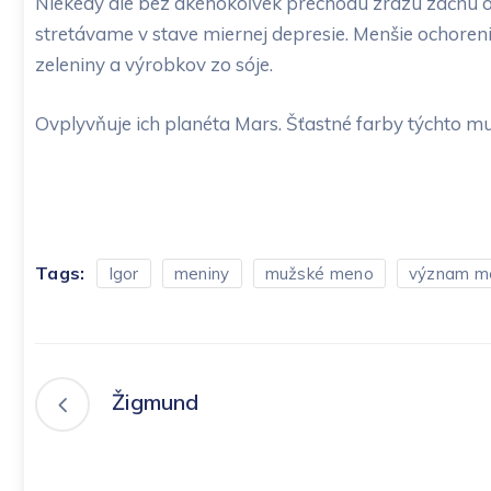
Niekedy ale bez akéhokoľvek prechodu zrazu začnú o 
stretávame v stave miernej depresie. Menšie ochoren
zeleniny a výrobkov zo sóje.
Ovplyvňuje ich planéta Mars. Šťastné farby týchto m
Tags:
Igor
meniny
mužské meno
význam m
Žigmund