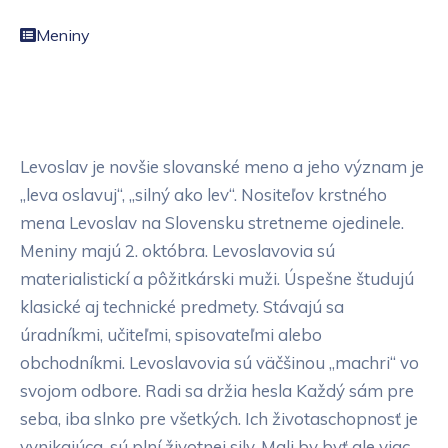
Meniny
Levoslav je novšie slovanské meno a jeho význam je
„leva oslavuj“, „silný ako lev“. Nositeľov krstného
mena Levoslav na Slovensku stretneme ojedinele.
Meniny majú 2. októbra. Levoslavovia sú
materialistickí a pôžitkárski muži. Úspešne študujú
klasické aj technické predmety. Stávajú sa
úradníkmi, učiteľmi, spisovateľmi alebo
obchodníkmi. Levoslavovia sú väčšinou „machri“ vo
svojom odbore. Radi sa držia hesla Každý sám pre
seba, iba slnko pre všetkých. Ich životaschopnosť je
vynikajúca, sú plní životnej sily. Mali by byť ale viac