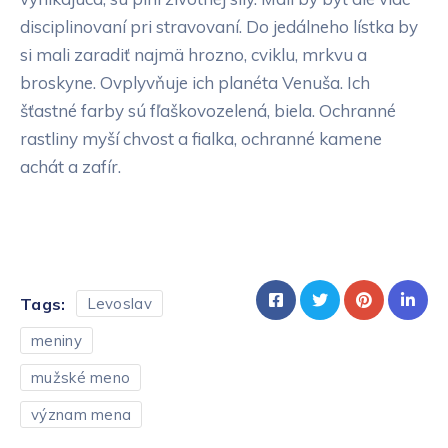
disciplinovaní pri stravovaní. Do jedálneho lístka by
si mali zaradiť najmä hrozno, cviklu, mrkvu a
broskyne. Ovplyvňuje ich planéta Venuša. Ich
šťastné farby sú fľaškovozelená, biela. Ochranné
rastliny myší chvost a fialka, ochranné kamene
achát a zafír.
Tags:
Levoslav
meniny
mužské meno
význam mena