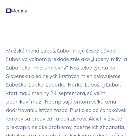
Meniny
Mužské mená Ľuboš, Ľubor majú český pôvod.
Ľuboš vo voľnom preklade znie ako „ľúbený, milý“ a
Ľubor ako „mierumilovný“. Nositeľov týchto na
Slovensku ojedinelých krstných mien oslovujeme
Ľuboško, Ľubko, Ľuborko, Norko. Ľuboš aj Ľubor,
ktorí majú meniny 24. septembra, sú veľmi
podnikaví muži. Nepripisujú pritom veľkú cenu
dodržiavaniu istých zásad. Pustia sa do čohokoľvek,
len aby sa predviedli a boli ziskoví. Ak ich v živote
prekvapia nejaké problémy, zbežne ich zhodnotia,
detailmi sa ale nezaťažujú. Niekedy sú dosť urážliví,