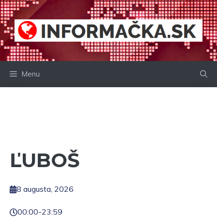
Preskočiť
na
obsah
Menu
ĽUBOŠ
8 augusta, 2026
00:00
-
23:59