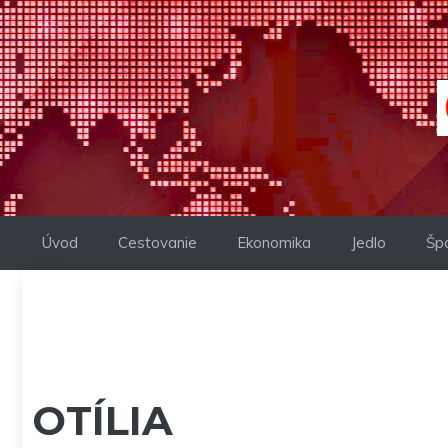
Preskočiť
na
obsah
Úvod
Cestovanie
Ekonomika
Jedlo
Šp
OTÍLIA