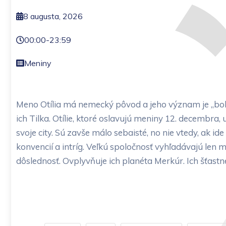
8 augusta, 2026
00:00
-
23:59
Meniny
Meno Otília má nemecký pôvod a jeho význam je „boh
ich Tilka. Otílie, ktoré oslavujú meniny 12. decembra,
svoje city. Sú zavše málo sebaisté, no nie vtedy, ak i
konvencií a intríg. Veľkú spoločnosť vyhľadávajú len m
dôslednosť. Ovplyvňuje ich planéta Merkúr. Ich šťastn