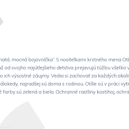
atá, mocná bojovníčka“. S nositeľkami krstného mena Otí
 už od svojho najútlejšieho detstva prejavujú túžbu všetko v
de o ich výsostné záujmy. Vedia si zachovať za každých okol
álokedy, najradšej sú doma s rodinou. Otílie sú v práci vyt
é farby sú zelená a biela. Ochranné rastliny kostihoj, och