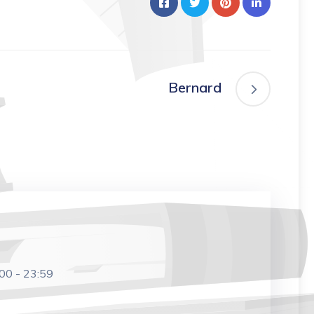
Bernard
:00
-
23:59