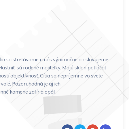
lia sa stretávame u nás výnimočne a oslovujeme
lastniť, sú rodené majiteľky. Majú sklon potláčať
ností objektívnosť. Cítia sa nepríjemne vo svete
rvalé. Pozoruhodná je aj ich
ranné kamene zafír a opál.