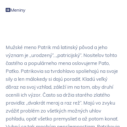
Meniny
Mužské meno Patrik má latinský pôvod a jeho
význam je „urodzený“, „patricijský“. Nositeľov tohto
častého a populárneho mena oslovujeme Paťo,
Paťko. Patrikovia sa tvrdohlavo spoliehajú na svoje
sily a len málokedy si dajú poradiť. Kladú veľký
dôraz na svoj vzhľad, záleží im na tom, aby druhí
ocenili ich výzor. Často sa držia starého zlatého
pravidla: „dvakrát meraj a raz rež“. Majú vo zvyku
zvážiť problém zo všetkých možných uhlov
pohľadu, opäť všetko premyslieť a až potom konať.
Vyhnú sa tak mnohým nepríjemnostiam. Patrikovia