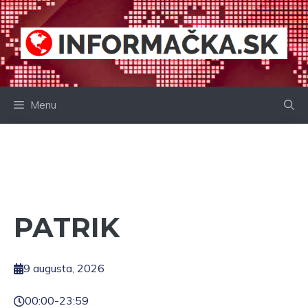
Preskočiť
na
obsah
Menu
PATRIK
9 augusta, 2026
00:00
-
23:59