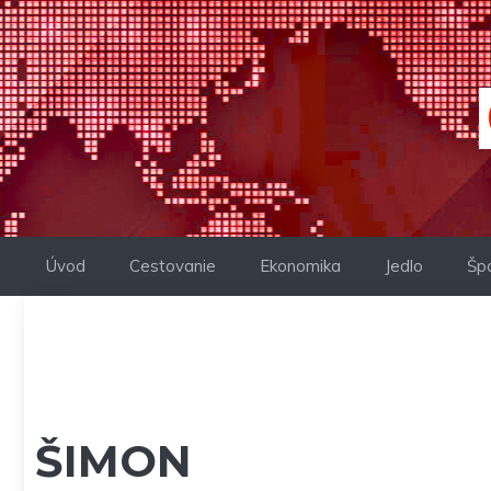
Preskočiť
na
obsah
Úvod
Cestovanie
Ekonomika
Jedlo
Šp
ŠIMON