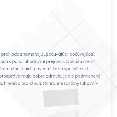
 preklade znamenajú „počúvajúci, počúvajúca“.
bnosti s pozoruhodnými prejavmi. Dokážu meniť
. Nemožno o nich povedať, že sú spoločenskí.
ivotospráve majú dobré zdravie. Je ale podmienené
, hnedá a oranžová. Ochranné rastliny ľubovník,