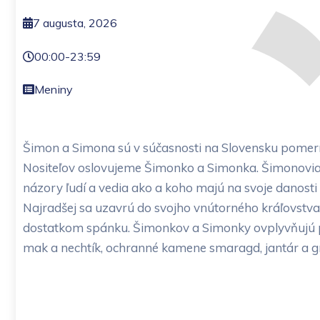
7 augusta, 2026
00:00
-
23:59
Meniny
Šimon a Simona sú v súčasnosti na Slovensku pomern
Nositeľov oslovujeme Šimonko a Simonka. Šimonovia 
názory ľudí a vedia ako a koho majú na svoje danosti 
Najradšej sa uzavrú do svojho vnútorného kráľovstva,
dostatkom spánku. Šimonkov a Simonky ovplyvňujú pla
mak a nechtík, ochranné kamene smaragd, jantár a g