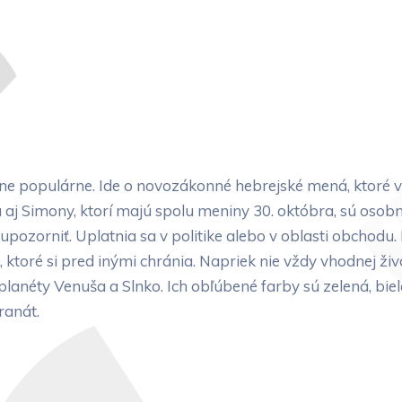
e populárne. Ide o novozákonné hebrejské mená, ktoré v
aj Simony, ktorí majú spolu meniny 30. októbra, sú oso
upozorniť. Uplatnia sa v politike alebo v oblasti obchodu
 ktoré si pred inými chránia. Napriek nie vždy vhodnej ž
néty Venuša a Slnko. Ich obľúbené farby sú zelená, biela
ranát.