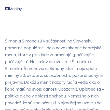
Meniny
Šimon a Simona sú v súčasnosti na Slovensku
pomerne populárne. Ide o novozákonné hebrejské
mená, ktoré v preklade znamenajú „počúvajúci,
počúvajúca“. Nositeľov oslovujeme Šimonko a
Simonka. Šimonovia aj Simony, ktorí majú spolu
meniny 30. októbra, sú osobnosti s pozoruhodnými
prejavmi. Dokážu meniť názory ľudí a vedia ako a
koho majú na svoje danosti upozorniť. Uplatnia sa v
politike alebo v oblasti obchodu. Nemožno o nich
povedať, že sú spoločenskí. Najradšej sa uzavrú do
svojho vnútorného kráľovstva, ktoré si pred inými