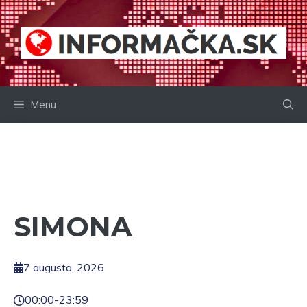
Preskočiť
na
obsah
Menu
SIMONA
7 augusta, 2026
00:00
-
23:59